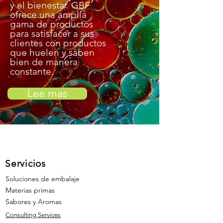
y el bienestar. GBF
ofrece una amplia
gama de productos
para satisfacer a sus
clientes con productos
que huelen y saben
bien de manera
constante.
Lee mas
Servicios
Soluciones de embalaje
Materias primas
Sabores y Aromas
Consulting Services