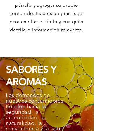
párrafo y agregar su propio
contenido. Este es un gran lugar
para ampliar el título y cualquier
detalle o información relevante.
SABORES Y
AROMAS
Las demandas de
nuestros consumidores
tienden hacia la
seguridad, la
autenticidad, la
naturalidad, la
conveniencia y la salud