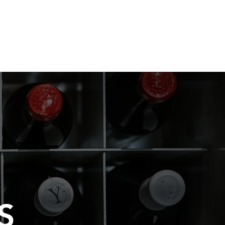
ios
Sabores y Aromas
S