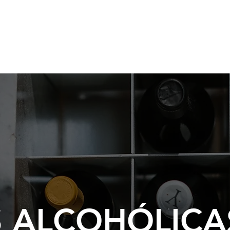
osotros
Soluciones de Embalaje
Materias Primas
Servic
S ALCOHÓLICA