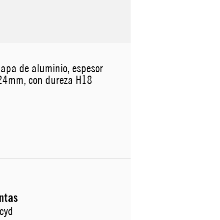
apa de aluminio, espesor
24mm, con dureza H18
intas
lcyd