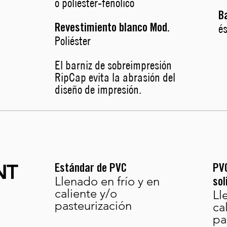
o poliéster-fenólico
B
és
Revestimiento blanco Mod.
Poliéster
El barniz de sobreimpresión
RipCap evita la abrasión del
diseño de impresión.
NT
Estándar de PVC
PVC
Llenado en frío y en
sol
caliente y/o
Ll
pasteurización
ca
pa