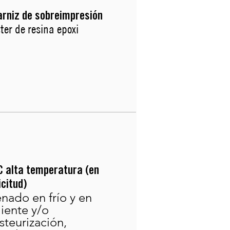
arniz de sobreimpresión
ter de resina epoxi
 alta temperatura (en
icitud)
enado en frío y en
liente y/o
steurización,