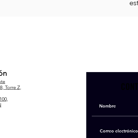
es
ón
nte
CONT
, Torre Z,
100,
N