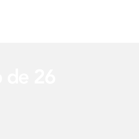
osotros
Soluciones de Embalaje
Materias Primas
Servic
 de 26