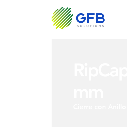
Sobre N
RipCap
mm
Cierre con Anillo